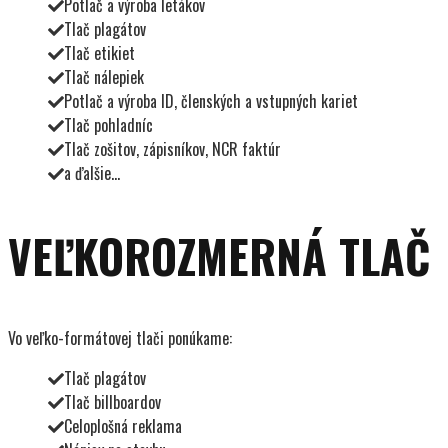
Potlač a výroba letákov
Tlač plagátov
Tlač etikiet
Tlač nálepiek
Potlač a výroba ID, členských a vstupných kariet
Tlač pohladníc
Tlač zošitov, zápisníkov, NCR faktúr
a ďalšie...
VEĽKOROZMERNÁ TLAČ
Vo veľko-formátovej tlači ponúkame:
Tlač plagátov
Tlač billboardov
Celoplošná reklama