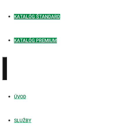
KATALÓG ŠTANDARD
KATALÓG PREMIUM
ÚVOD
SLUŽBY