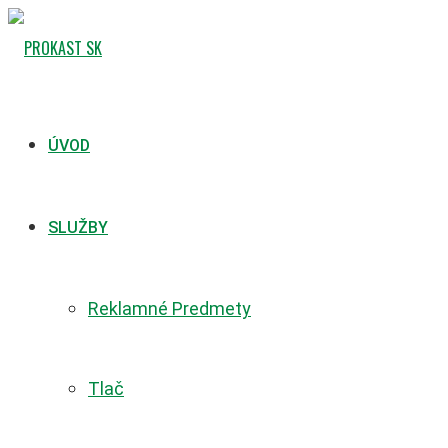
ÚVOD
SLUŽBY
Reklamné Predmety
Tlač