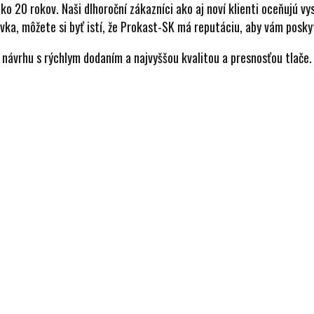
ko 20 rokov. Naši dlhoroční zákazníci ako aj noví klienti oceňujú v
ávka, môžete si byť istí, že Prokast-SK má reputáciu, aby vám poskyt
návrhu s rýchlym dodaním a najvyššou kvalitou a presnosťou tlače. D